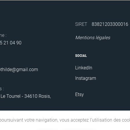
SIRET
83821203300016
e :
Mentions légales
85 21 04 90
SOCIAL
LinkedIn
othilde@gmail.com
Instagram
 :
Etsy
 Le Tourrel - 34610 Rosis,
poursuivant votre navigation, vous acceptez l’utilisation des coo