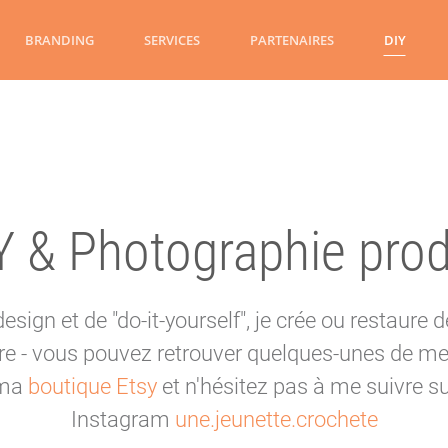
BRANDING
SERVICES
PARTENAIRES
DIY
Y & Photographie prod
sign et de "do-it-yourself", je crée ou restaure 
e - vous pouvez retrouver quelques-unes de me
ma
boutique Etsy
et n'hésitez pas à me suivre s
Instagram
une.jeunette.crochete