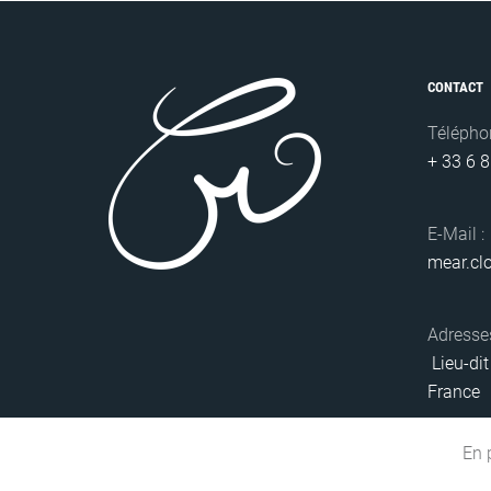
CONTACT
Téléphon
+ 33 6 
E-Mail :
mear.cl
Adresses
Lieu-dit
France
En 